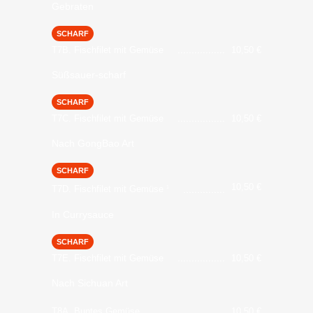
Gebraten
SCHARF
T7B. Fischfilet mit Gemüse
10,50
€
Süßsauer-scharf
SCHARF
T7C. Fischfilet mit Gemüse
10,50
€
Nach GongBao Art
SCHARF
10,50
€
T7D. Fischfilet mit Gemüse
1
In Currysauce
SCHARF
T7E. Fischfilet mit Gemüse
10,50
€
Nach Sichuan Art
T8A. Buntes Gemüse
10,50
€