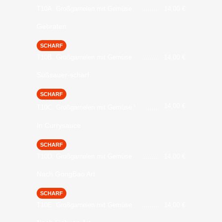
T10A. Großgarnelen mit Gemüse
14,00
€
Gebraten
SCHARF
T10B. Großgarnelen mit Gemüse
14,00
€
Süßsauer-scharf
SCHARF
14,00
€
T10C. Großgarnelen mit Gemüse
1
In Currysauce
SCHARF
T10D. Großgarnelen mit Gemüse
14,00
€
Nach GongBao Art
SCHARF
T10E. Großgarnelen mit Gemüse
14,00
€