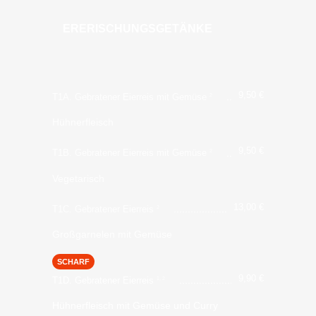
ERERISCHUNGSGETÄNKE
9,50
€
T1A. Gebratener Eierreis mit Gemüse
2
Hühnerfleisch
9,50
€
T1B. Gebratener Eierreis mit Gemüse
2
Vegetarisch
13,00
€
T1C. Gebratener Eierreis
2
Großgarnelen mit Gemüse
SCHARF
9,90
€
T1D. Gebratener Eierreis
1, 2
Hühnerfleisch mit Gemüse und Curry