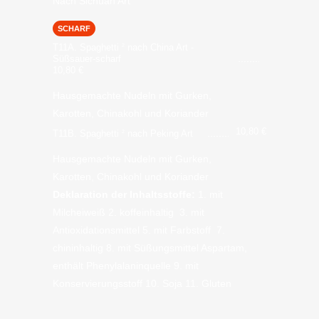
Nach Sichuan Art
SCHARF
T11A. Spaghetti
nach China Art -
2
Süßsauer-scharf
10,80
€
Hausgemachte Nudeln mit Gurken,
Karotten, Chinakohl und Koriander
10,80
€
T11B. Spaghetti
nach Peking Art
2
Hausgemachte Nudeln mit Gurken,
Karotten, Chinakohl und Koriander
Deklaration der Inhaltsstoffe:
1. mit
Milcheiweiß 2. koffeinhaltig 3. mit
Antioxidationsmittel 5. mit Farbstoff 7.
chininhaltig 8. mit Süßungsmittel Aspartam,
enthält Phenylalaninquelle 9. mit
Konservierungsstoff 10. Soja 11. Gluten