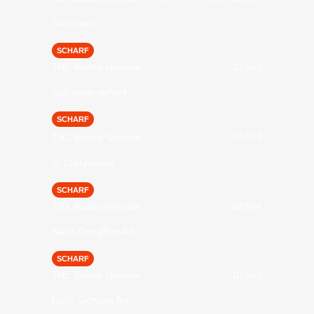
Gebraten
SCHARF
T8B. Buntes Gemüse
10,50
€
Süßsauer-scharf
SCHARF
10,50
€
T8C. Buntes Gemüse
1
In Currysauce
SCHARF
T8D. Buntes Gemüse
10,50
€
Nach GongBao Art
SCHARF
T8E. Buntes Gemüse
10,50
€
Nach Sichuan Art