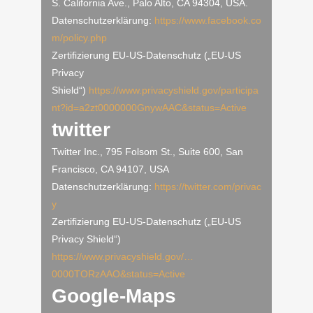
S. California Ave., Palo Alto, CA 94304, USA.
Datenschutzerklärung:
https://www.facebook.co
m/policy.php
Zertifizierung EU-US-Datenschutz („EU-US
Privacy
Shield“)
https://www.privacyshield.gov/participa
nt?id=a2zt0000000GnywAAC&status=Active
twitter
Twitter Inc., 795 Folsom St., Suite 600, San
Francisco, CA 94107, USA
Datenschutzerklärung:
https://twitter.com/privac
y
Zertifizierung EU-US-Datenschutz („EU-US
Privacy Shield“)
https://www.privacyshield.gov/…
0000TORzAAO&status=Active
Google-Maps