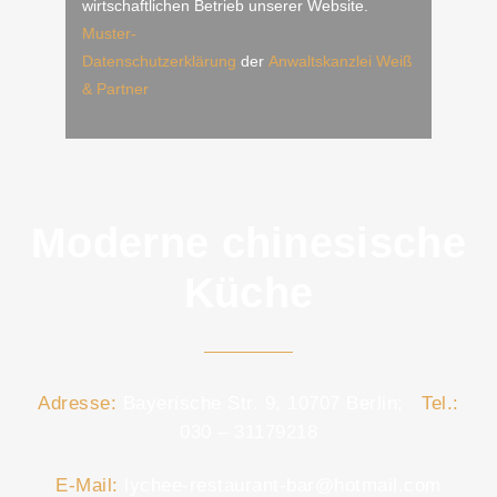
wirtschaftlichen Betrieb unserer Website.
Muster-
Datenschutzerklärung
der
Anwaltskanzlei Weiß
& Partner
Moderne chinesische
Küche
Adresse:
Bayerische Str. 9, 10707 Berlin;
Tel.:
030 – 31179218
E-Mail:
lychee-restaurant-bar@hotmail.com