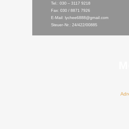
Tel.: 030 – 3117 9218
Fax: 030 / 8871 7926
E-Mail: lychee6888@gmail.com
Steuer-Nr.: 24/422/00885
M
Adr