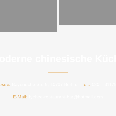
oderne chinesische Küc
esse:
Bayerische Str. 9, 10707 Berlin;
Tel.:
030 – 3117
E-Mail:
lychee-restaurant-bar@hotmail.com